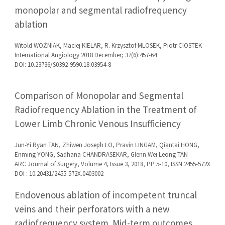
monopolar and segmental radiofrequency
ablation
Witold WOŹNIAK, Maciej KIELAR, R. Krzysztof MLOSEK, Piotr CIOSTEK
International Angiology 2018 December; 37(6):457-64
DOI: 10.23736/S0392-9590.18.03954-8
Comparison of Monopolar and Segmental
Radiofrequency Ablation in the Treatment of
Lower Limb Chronic Venous Insufficiency
Jun-Yi Ryan TAN, Zhiwen Joseph LO, Pravin LINGAM, Qiantai HONG,
Enming YONG, Sadhana CHANDRASEKAR, Glenn Wei Leong TAN
ARC Journal of Surgery, Volume 4, Issue 3, 2018, PP 5-10, ISSN 2455-572X
DOI : 10.20431/2455-572X.0403002
Endovenous ablation of incompetent truncal
veins and their perforators with a new
radiofrequency system. Mid-term outcomes