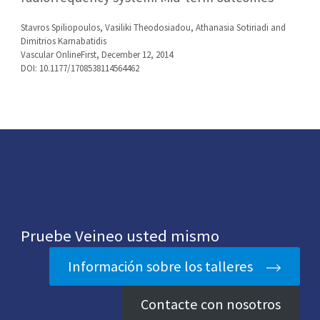
Stavros Spiliopoulos, Vasiliki Theodosiadou, Athanasia Sotiriadi and
Dimitrios Karnabatidis
Vascular OnlineFirst, December 12, 2014
DOI: 10.1177/1708538114564462
Pruebe Veineo usted mismo
Información sobre los talleres
Contacte con nosotros