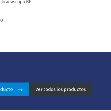
plicadas: tipo BF
00
oducto
Ver todos los productos