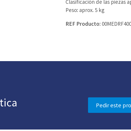
Clasificación de las piezas a
Peso: aprox. 5 kg
REF Producto:
00MEDRF40
tica
Pedir este pr