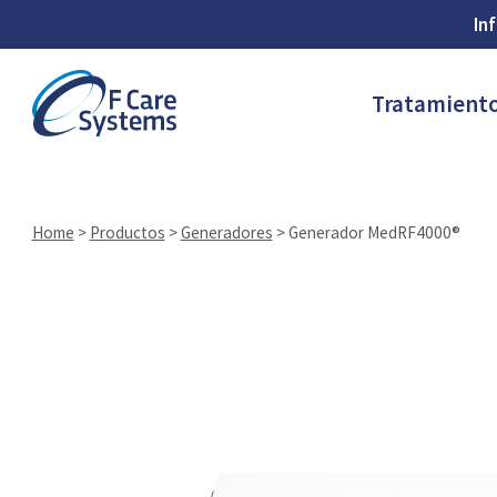
In
Tratamient
Home
>
Productos
>
Generadores
>
Generador MedRF4000®