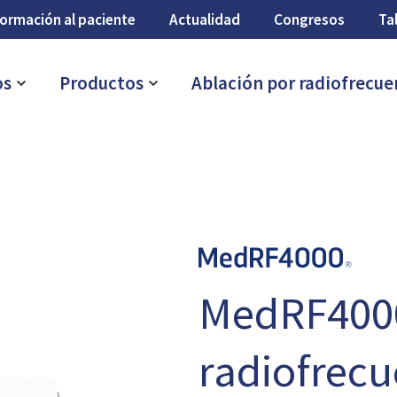
formación al paciente
Actualidad
Congresos
Ta
os
Productos
Ablación por radiofrecue
MedRF4000
radiofrecu