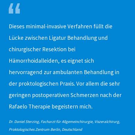
Dieses minimal-invasive Verfahren füllt die
Raf
Lücke zwischen Ligatur Behandlung und
chi
chirurgischer Resektion bei
Häm
Hämorrhoidalleiden, es eignet sich
Ich
hervorragend zur ambulanten Behandlung in
ver
der proktologischen Praxis. Vor allem die sehr
ver
geringen postoperativen Schmerzen nach der
Beh
Rafaelo Therapie begeistern mich.
Dr. A
Dr. Daniel Sterzing, Facharzt für Allgemeinchirurgie, Viszeralchirurg,
Victo
Proktologisches Zentrum Berlin, Deutschland