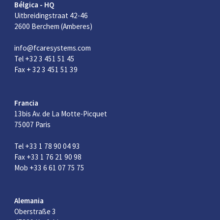
Bélgica - HQ
Uitbreidingstraat 42-46
2600 Berchem (Amberes)
info@fcaresystems.com
Tel +32 3 451 51 45
Fax + 32 3 451 51 39
Francia
13bis Av. de La Motte-Picquet
75007 Paris
Tel +33 1 78 90 04 93
Fax +33 1 76 21 90 98
Mob +33 6 61 07 75 75
Alemania
Oberstraße 3