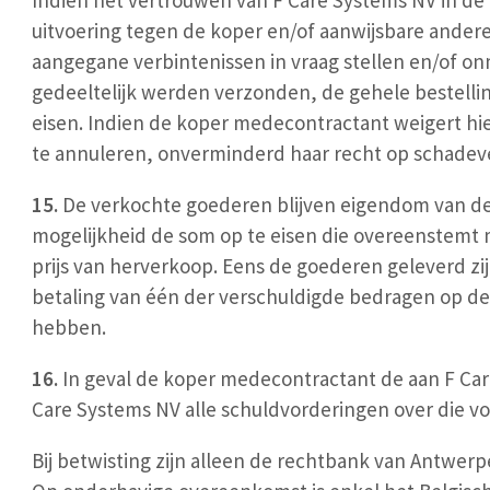
Indien het vertrouwen van F Care Systems NV in de
uitvoering tegen de koper en/of aanwijsbare ander
aangegane verbintenissen in vraag stellen en/of on
gedeeltelijk werden verzonden, de gehele bestelli
eisen. Indien de koper medecontractant weigert hie
te annuleren, onverminderd haar recht op schadeve
15.
De verkochte goederen blijven eigendom van de
mogelijkheid de som op te eisen die overeenstem
prijs van herverkoop. Eens de goederen geleverd zij
betaling van één der verschuldigde bedragen op de
hebben
16.
In geval de koper medecontractant de aan F Ca
Care Systems NV alle schuldvorderingen over die v
Bij betwisting zijn alleen de rechtbank van Antwer