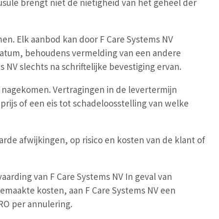
usule brengt niet de nietigheid van het geheel der
omen. Elk aanbod kan door F Care Systems NV
 datum, behoudens vermelding van een andere
V slechts na schriftelijke bevestiging ervan.
k nagekomen. Vertragingen in de levertermijn
ijs of een eis tot schadeloosstelling van welke
e afwijkingen, op risico en kosten van de klant of
anvaarding van F Care Systems NV In geval van
 gemaakte kosten, aan F Care Systems NV een
RO per annulering.