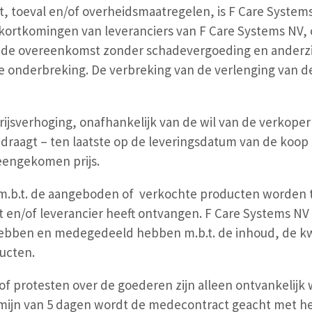
t, toeval en/of overheidsmaatregelen, is F Care Systems
tekortkomingen van leveranciers van F Care Systems NV,
de overeenkomst zonder schadevergoeding en anderzijd
 de onderbreking. De verbreking van de verlenging van
n prijsverhoging, onafhankelijk van de wil van de verko
aagt – ten laatste op de leveringsdatum van de koop af
reengekomen prijs.
ft m.b.t. de aangeboden of verkochte producten worden
nt en/of leverancier heeft ontvangen. F Care Systems NV
 hebben en medegedeeld hebben m.b.t. de inhoud, de kw
ucten.
f protesten over de goederen zijn alleen ontvankelijk
mijn van 5 dagen wordt de medecontract geacht met he