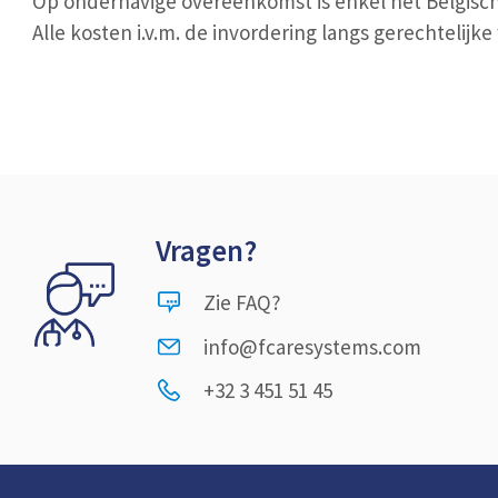
Op onderhavige overeenkomst is enkel het Belgisch
Alle kosten i.v.m. de invordering langs gerechtelij
Vragen?
Zie FAQ?
info@fcaresystems.com
+32 3 451 51 45