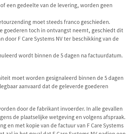
 of een gedeelte van de levering, worden geen
tourzending moet steeds franco geschieden.
e goederen toch in ontvangst neemt, geschiedt dit
n door F Care Systems NV ter beschikking van de
rmuleerd wordt binnen de 5 dagen na factuurdatum.
miteit moet worden gesignaleerd binnen de 5 dagen
erlegbaar aanvaard dat de geleverde goederen
rden door de fabrikant invoerder. In alle gevallen
gens de plaatselijke wetgeving en volgens afspraak.
ing en met kopie van de factuur van F Care Systems
zal in het geval dat F Care Systems NV nadien een