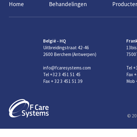
Home
Behandelingen
Producte
België - HQ
Frank
Uitbreidingstraat 42-46
13bis
2600 Berchem (Antwerpen)
75007
info@fcaresystems.com
Tel +
Tel +32 3 451 51 45
Fax +
Fax + 32 3 451 51 39
Mob +
© 20