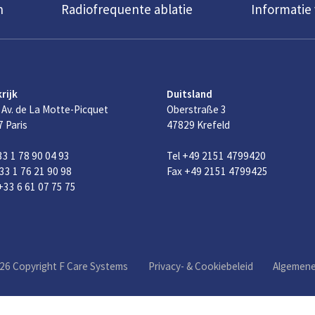
n
Radiofrequente ablatie
Informatie
rijk
Duitsland
 Av. de La Motte-Picquet
Oberstraße 3
 Paris
47829 Krefeld
33 1 78 90 04 93
Tel +49 2151 4799420
33 1 76 21 90 98
Fax +49 2151 4799425
33 6 61 07 75 75
26 Copyright F Care Systems
Privacy- & Cookiebeleid
Algemen