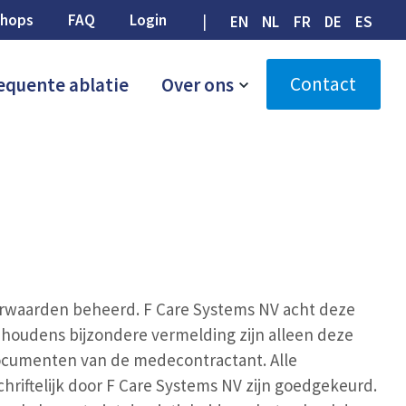
hops
FAQ
Login
EN
NL
FR
DE
ES
Contact
equente ablatie
Over ons
rwaarden beheerd. F Care Systems NV acht deze
houdens bijzondere vermelding zijn alleen deze
documenten van de medecontractant. Alle
riftelijk door F Care Systems NV zijn goedgekeurd.