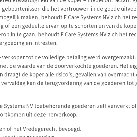
 kredietwaardigheid van de koper – medecontractant g
e gebeurtenissen die het vertrouwen in de goede uitvo
mogelijk maken, behoudt F Care Systems NV zich het rec
ng of een gedeelte ervan op te schorten en van de kop
rop in te gaan, behoudt F Care Systems NV zich het rec
rgoeding en intresten.
 verkoper tot de volledige betaling werd overgemaakt.
t met de waarde van de doorverkochte goederen. Het 
n draagt de koper alle risico’s, gevallen van overmacht
 vervaldag kan de terugvordering van de goederen tot 
.
re Systems NV toebehorende goederen zelf verwerkt of 
oortkomen uit deze herverkoop.
pen of het Vredegerecht bevoegd.