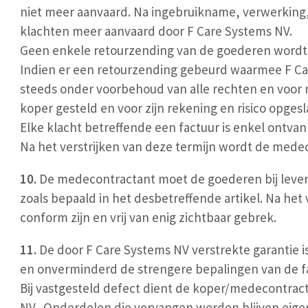
niet meer aanvaard. Na ingebruikname, verwerking,
klachten meer aanvaard door F Care Systems NV.
Geen enkele retourzending van de goederen wordt
Indien er een retourzending gebeurd waarmee F Car
steeds onder voorbehoud van alle rechten en voor 
koper gesteld en voor zijn rekening en risico opges
Elke klacht betreffende een factuur is enkel ontv
Na het verstrijken van deze termijn wordt de mede
10.
De medecontractant moet de goederen bij leveri
zoals bepaald in het desbetreffende artikel. Na he
conform zijn en vrij van enig zichtbaar gebrek.
11.
De door F Care Systems NV verstrekte garantie i
en onverminderd de strengere bepalingen van de fab
Bij vastgesteld defect dient de koper/medecontract
NV. Onderdelen die vervangen worden blijven eige