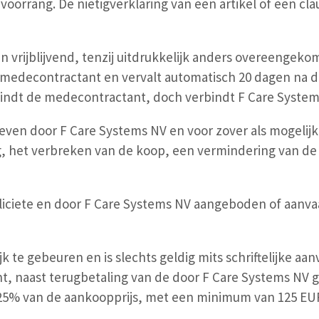
orrang. De nietigverklaring van een artikel of een cla
jn vrijblijvend, tenzij uitdrukkelijk anders overeengek
 medecontractant en vervalt automatisch 20 dagen na
ndt de medecontractant, doch verbindt F Care Systems N
even door F Care Systems NV en voor zover als mogelij
, het verbreken van de koop, een vermindering van de pr
ete en door F Care Systems NV aangeboden of aanvaard
ijk te gebeuren en is slechts geldig mits schriftelijke a
nt, naast terugbetaling van de door F Care Systems NV
n 25% van de aankoopprijs, met een minimum van 125 EU