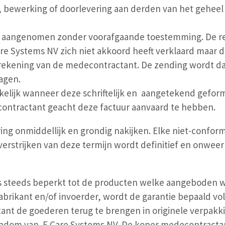
 bewerking of doorlevering aan derden van het geheel
 aangenomen zonder voorafgaande toestemming. De re
e Systems NV zich niet akkoord heeft verklaard maar d
rekening van de medecontractant. De zending wordt da
lagen.
ankelijk wanneer deze schriftelijk en aangetekend gefo
contractant geacht deze factuur aanvaard te hebben.
ng onmiddellijk en grondig nakijken. Elke niet-confor
t verstrijken van deze termijn wordt definitief en onwe
s steeds beperkt tot de producten welke aangeboden wo
rikant en/of invoerder, wordt de garantie bepaald vol
ant de goederen terug te brengen in originele verpakk
ndom van F Care Systems NV. De koper medecontractant 