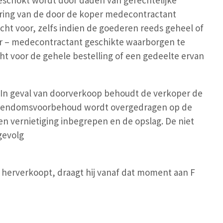
eschokt wordt door daden van gerechtelijke
ering van de door de koper medecontractant
ht voor, zelfs indien de goederen reeds geheel of
er – medecontractant geschikte waarborgen te
ht voor de gehele bestelling of een gedeelte ervan
 In geval van doorverkoop behoudt de verkoper de
eigendomsvoorbehoud wordt overgedragen op de
 en vernietiging inbegrepen en de opslag. De niet
gevolg
herverkoopt, draagt hij vanaf dat moment aan F